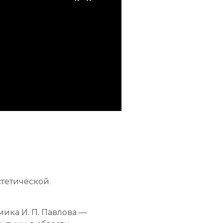
стетической
ка И. П. Павлова
—