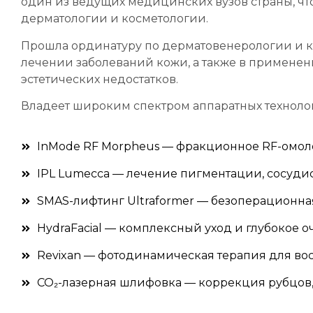
один из ведущих медицинских вузов страны, чт
дерматологии и косметологии.
Прошла
ординатуру по дерматовенерологии и 
лечении заболеваний кожи, а также в примен
эстетических недостатков.
Владеет широким спектром
аппаратных технол
InMode RF Morpheus — фракционное RF-омол
IPL Lumecca — лечение пигментации, сосуд
SMAS-лифтинг Ultraformer — безоперационная
HydraFacial — комплексный уход и глубокое
Revixan — фотодинамическая терапия для во
CO₂-лазерная шлифовка — коррекция рубцов,