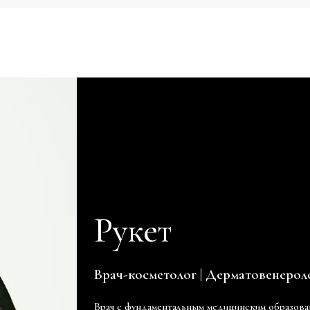
Рукет
Врач-косметолог | Дерматовенерол
Врач с фундаментальным медицинским образов