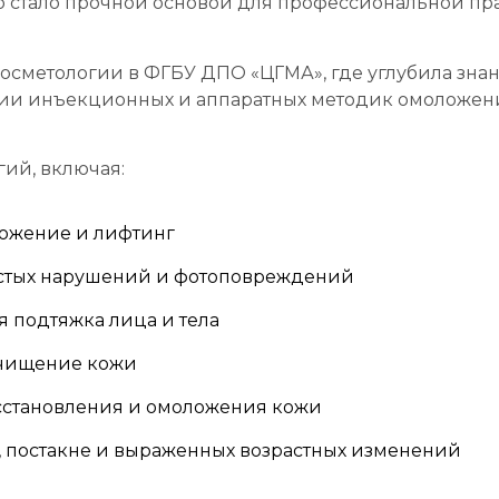
о стало прочной основой для профессиональной пра
косметологии
в
ФГБУ ДПО «ЦГМА»
, где углубила зн
ении инъекционных и аппаратных методик омоложен
огий
, включая:
ожение и лифтинг
истых нарушений и фотоповреждений
 подтяжка лица и тела
 очищение кожи
сстановления и омоложения кожи
 постакне и выраженных возрастных изменений