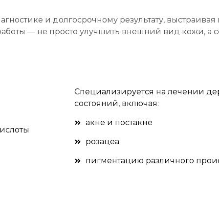
иагностике и долгосрочному результату, выстраива
аботы — не просто улучшить внешний вид кожи, а с
Специализируется на лечении де
состояний, включая:
акне и постакне
ислоты
розацеа
пигментацию различного про