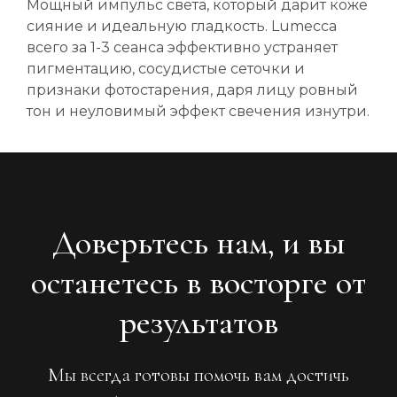
Мощный импульс света, который дарит коже
сияние и идеальную гладкость. Lumecca
всего за 1-3 сеанса эффективно устраняет
пигментацию, сосудистые сеточки и
признаки фотостарения, даря лицу ровный
тон и неуловимый эффект свечения изнутри.
Доверьтесь нам, и вы
останетесь в восторге от
результатов
Мы всегда готовы помочь вам достичь