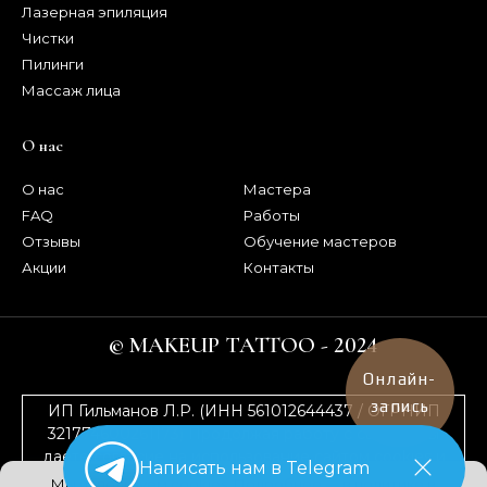
Лазерная эпиляция
Чистки
Пилинги
Массаж лица
О нас
О нас
Мастера
FAQ
Работы
Отзывы
Обучение мастеров
Акции
Контакты
© MAKEUP TATTOO - 2024
Онлайн-
запись
ИП Гильманов Л.Р. (ИНН 561012644437 / ОГРНИП
321774600261173) Продолжая работу с сайтом, вы
даете согласие на использование сайтом cookies и
Написать нам в Telegram
на
обработку персональных данных
Мы используем cookies. Подробнее — в
политике
в