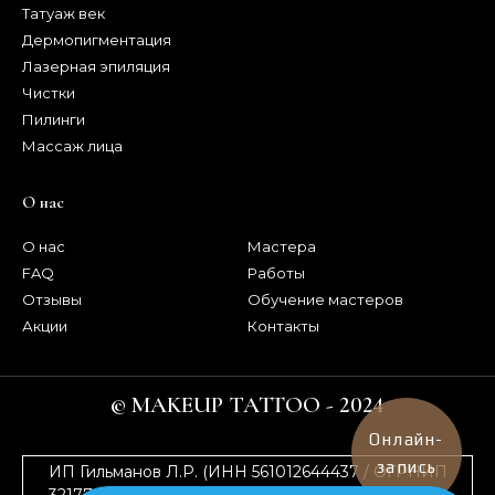
Татуаж век
Дермопигментация
Лазерная эпиляция
Чистки
Пилинги
Массаж лица
О нас
О нас
Мастера
FAQ
Работы
Отзывы
Обучение мастеров
Акции
Контакты
© MAKEUP TATTOO - 2024
Онлайн-
запись
ИП Гильманов Л.Р. (ИНН 561012644437 / ОГРНИП
321774600261173) Продолжая работу с сайтом, вы