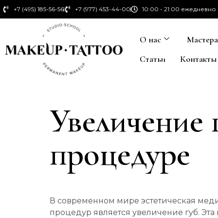
+7 (495) 185-56-56
+7 (977) 453-44-00
10:00 - 21:00 ежедневно
О нас
Мастер
Статьи
Контакты
Увеличение г
процедуре
В современном мире эстетическая меди
процедур является увеличение губ. Эта