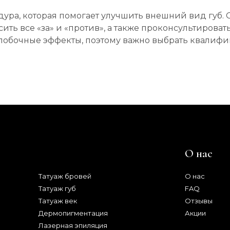
дура, которая помогает улучшить внешний вид губ. 
ть все «за» и «против», а также проконсультироват
побочные эффекты, поэтому важно выбрать квалиф
Услуги
О нас
Татуаж бровей
О нас
Татуаж губ
FAQ
Татуаж век
Отзывы
Дермопигментация
Акции
Лазерная эпиляция